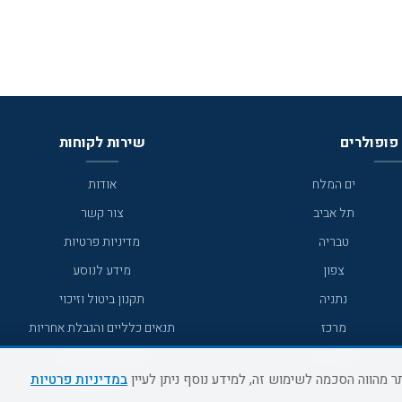
פופולרים
שירות לקוחות
ים המלח
אודות
תל אביב
צור קשר
טבריה
מדיניות פרטיות
צפון
מידע לנוסע
נתניה
תקנון ביטול וזיכוי
מרכז
תנאים כלליים והגבלת אחריות
מצפה רמון
תקנון מועדון לקוחות
במדיניות פרטיות
גדרה
מדריך היעדים