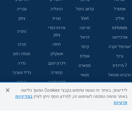
אסטרל
קלאב הוטל
הרצליה
טבריה
אוליב
Vert
נצרת
צפון
icHotels
פרימה
אירוח כפרי
נתניה
צפון
אורכידאה
דניאל
חיפה
מרכז
ישרוטל יוקרה
קיסר
אשקלון
מצפה רמון
גרנד
אטלס
זיכרון יעקב
גדרה
7 מיינדס
סמארט
קיסריה
גליל מערבי
הרברט סמואל
סטאי
פתח תקווה
רעננה
ג'יקוב
אברהם
לידיעתך, באתר זה נעשה שימוש בקבצי Cookies המשך גלישה
אירוח כפרי
מלונות ללא
בת-ים
באתר מהווה הסכמה לשימוש זה, למידע נוסף ניתן לעיין
במדיניות
מטיילים
דרום
רשת
פרטיות
באר שבע
אשדוד
C HOTEL
קראון פלאזה
רמת גן
נהריה
אפריקה ישראל
רוקסון
מעלות
אדם
Adar
עכו