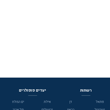
רשתות
יעדים פופולרים
פתאל
דן
אילת
ים המלח
ישרוטל
בראון
ירושלים
תל אביב