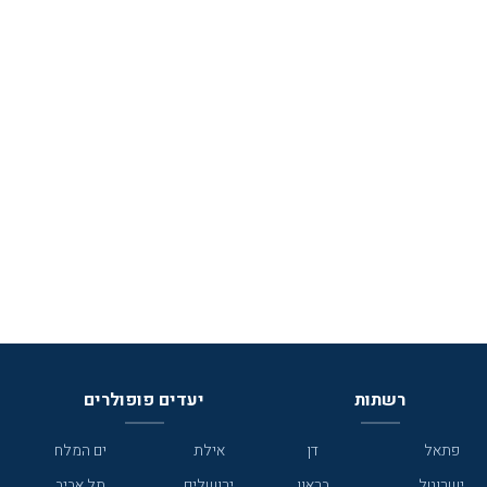
רשתות
יעדים פופולרים
פתאל
דן
אילת
ים המלח
ישרוטל
בראון
ירושלים
תל אביב