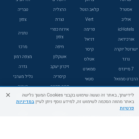
אסטרל
קלאב הוטל
הרצליה
טבריה
אוליב
Vert
נצרת
צפון
icHotels
פרימה
אירוח כפרי
נתניה
צפון
אורכידאה
דניאל
חיפה
מרכז
ישרוטל יוקרה
קיסר
אשקלון
מצפה רמון
גרנד
אטלס
זיכרון יעקב
גדרה
7 מיינדס
סמארט
קיסריה
גליל מערבי
הרברט סמואל
סטאי
פתח תקווה
רעננה
ג'יקוב
אברהם
לידיעתך, באתר זה נעשה שימוש בקבצי Cookies המשך גלישה
אירוח כפרי
מלונות ללא
בת-ים
באתר מהווה הסכמה לשימוש זה, למידע נוסף ניתן לעיין
במדיניות
מטיילים
דרום
רשת
פרטיות
באר שבע
אשדוד
C HOTEL
קראון פלאזה
רמת גן
נהריה
אפריקה ישראל
רוקסון
מעלות
אדם
Adar
עכו