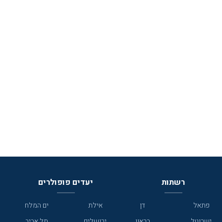
רשתות
יעדים פופולרים
פתאל
דן
אילת
ים המלח
ישרוטל
בראון
ירושלים
תל אביב