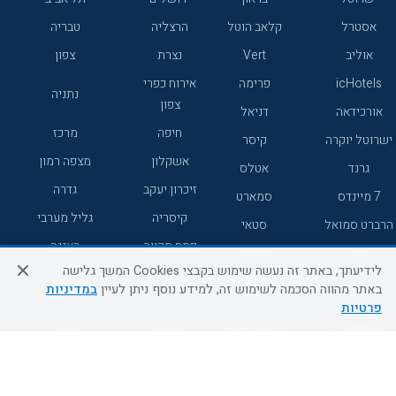
אסטרל
קלאב הוטל
הרצליה
טבריה
אוליב
Vert
נצרת
צפון
icHotels
פרימה
אירוח כפרי
נתניה
צפון
אורכידאה
דניאל
חיפה
מרכז
ישרוטל יוקרה
קיסר
אשקלון
מצפה רמון
גרנד
אטלס
זיכרון יעקב
גדרה
7 מיינדס
סמארט
קיסריה
גליל מערבי
הרברט סמואל
סטאי
פתח תקווה
רעננה
ג'יקוב
אברהם
לידיעתך, באתר זה נעשה שימוש בקבצי Cookies המשך גלישה
אירוח כפרי
מלונות ללא
בת-ים
באתר מהווה הסכמה לשימוש זה, למידע נוסף ניתן לעיין
במדיניות
מטיילים
דרום
רשת
פרטיות
באר שבע
אשדוד
C HOTEL
קראון פלאזה
רמת גן
נהריה
אפריקה ישראל
רוקסון
מעלות
אדם
Adar
עכו