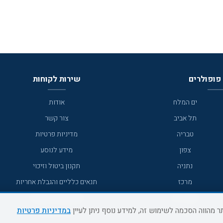
פופולרים
שירות לקוחות
ים המלח
אודות
תל אביב
צור קשר
טבריה
מדיניות פרטיות
צפון
מידע לנוסע
נתניה
תקנון ביטול וזיכוי
מרכז
תנאים כלליים והגבלת אחריות
מצפה רמון
תקנון מועדון לקוחות
במדיניות פרטיות
גדרה
מדריך היעדים