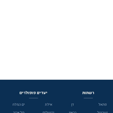
רשתות
יעדים פופולרים
פתאל
דן
אילת
ים המלח
ישרוטל
בראון
ירושלים
תל אביב