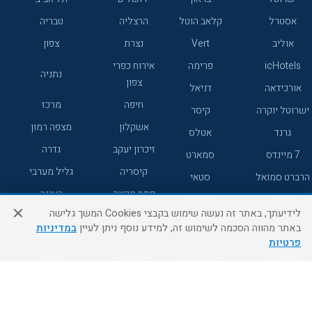
אסטרל
קלאב הוטל
הרצליה
טבריה
אוליב
Vert
נצרת
צפון
icHotels
פרימה
אירוח כפרי
נתניה
צפון
אורכידאה
דניאל
חיפה
מרכז
ישרוטל יוקרה
קיסר
אשקלון
מצפה רמון
גרנד
אטלס
זיכרון יעקב
גדרה
7 מיינדס
סמארט
קיסריה
גליל מערבי
הרברט סמואל
סטאי
פתח תקווה
רעננה
ג'יקוב
אברהם
לידיעתך, באתר זה נעשה שימוש בקבצי Cookies המשך גלישה
אירוח כפרי
מלונות ללא
בת-ים
באתר מהווה הסכמה לשימוש זה, למידע נוסף ניתן לעיין
במדיניות
מטיילים
דרום
רשת
פרטיות
באר שבע
אשדוד
C HOTEL
קראון פלאזה
רמת גן
נהריה
אפריקה ישראל
רוקסון
מעלות
אדם
Adar
עכו