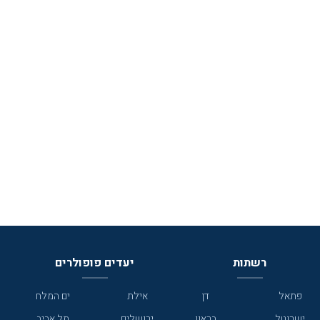
רשתות
יעדים פופולרים
פתאל
דן
אילת
ים המלח
ישרוטל
בראון
ירושלים
תל אביב