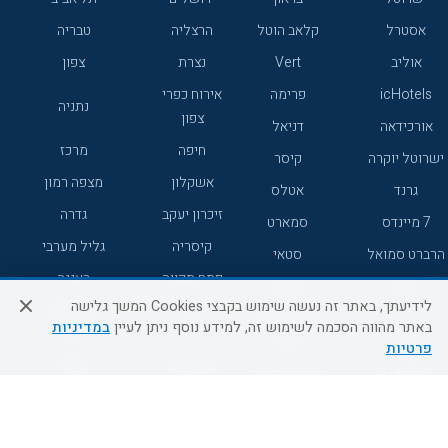
אסטרל
קלאב הוטל
הרצליה
טבריה
אוליב
Vert
נצרת
צפון
icHotels
פרימה
אירוח כפרי
נתניה
צפון
אורכידאה
דניאל
חיפה
מרכז
ישרוטל יוקרה
קיסר
אשקלון
מצפה רמון
גרנד
אטלס
זיכרון יעקב
גדרה
7 מיינדס
סמארט
קיסריה
גליל מערבי
הרברט סמואל
סטאי
פתח תקווה
רעננה
ג'יקוב
אברהם
לידיעתך, באתר זה נעשה שימוש בקבצי Cookies המשך גלישה
אירוח כפרי
מלונות ללא
בת-ים
באתר מהווה הסכמה לשימוש זה, למידע נוסף ניתן לעיין
במדיניות
מטיילים
דרום
רשת
פרטיות
באר שבע
אשדוד
C HOTEL
קראון פלאזה
רמת גן
נהריה
אפריקה ישראל
רוקסון
מעלות
אדם
Adar
עכו