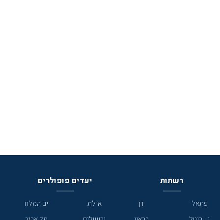
רשתות
יעדים פופולרים
פתאל
דן
אילת
ים המלח
ישרוטל
בראון
ירושלים
תל אביב