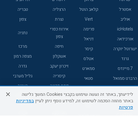
אסטרל
קלאב הוטל
הרצליה
טבריה
אוליב
Vert
נצרת
צפון
icHotels
פרימה
אירוח כפרי
נתניה
צפון
אורכידאה
דניאל
חיפה
מרכז
ישרוטל יוקרה
קיסר
אשקלון
מצפה רמון
גרנד
אטלס
זיכרון יעקב
גדרה
7 מיינדס
סמארט
קיסריה
גליל מערבי
הרברט סמואל
סטאי
פתח תקווה
רעננה
ג'יקוב
אברהם
לידיעתך, באתר זה נעשה שימוש בקבצי Cookies המשך גלישה
אירוח כפרי
מלונות ללא
בת-ים
באתר מהווה הסכמה לשימוש זה, למידע נוסף ניתן לעיין
במדיניות
מטיילים
דרום
רשת
פרטיות
באר שבע
אשדוד
C HOTEL
קראון פלאזה
רמת גן
נהריה
אפריקה ישראל
רוקסון
מעלות
אדם
Adar
עכו