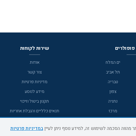
פופולרים
שירות לקוחות
ים המלח
אודות
תל אביב
צור קשר
טבריה
מדיניות פרטיות
צפון
מידע לנוסע
נתניה
תקנון ביטול וזיכוי
מרכז
תנאים כלליים והגבלת אחריות
מצפה רמון
תקנון מועדון לקוחות
במדיניות פרטיות
גדרה
מדריך היעדים