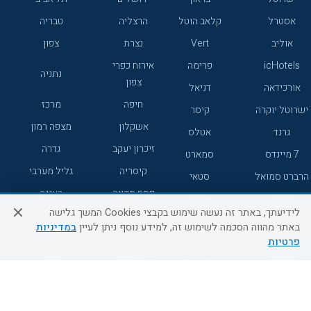
אסטרל
קלאב הוטל
הרצליה
טבריה
אוליב
Vert
נצרת
צפון
icHotels
פרימה
אירוח כפרי
נתניה
צפון
אורכידאה
דניאל
חיפה
מרכז
ישרוטל יוקרה
קיסר
אשקלון
מצפה רמון
גרנד
אטלס
זיכרון יעקב
גדרה
7 מיינדס
סמארט
קיסריה
גליל מערבי
הרברט סמואל
סטאי
פתח תקווה
רעננה
ג'יקוב
אברהם
לידיעתך, באתר זה נעשה שימוש בקבצי Cookies המשך גלישה
אירוח כפרי
מלונות ללא
בת-ים
באתר מהווה הסכמה לשימוש זה, למידע נוסף ניתן לעיין
במדיניות
מטיילים
דרום
רשת
פרטיות
באר שבע
אשדוד
C HOTEL
קראון פלאזה
רמת גן
נהריה
אפריקה ישראל
רוקסון
מעלות
אדם
Adar
עכו