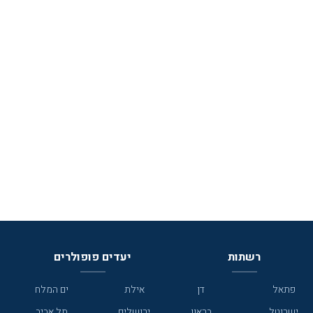
רשתות
יעדים פופולרים
פתאל
דן
אילת
ים המלח
ישרוטל
בראון
ירושלים
תל אביב