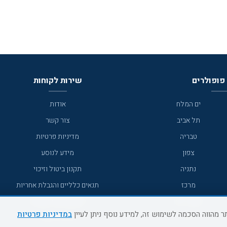
פופולרים
שירות לקוחות
ים המלח
אודות
תל אביב
צור קשר
טבריה
מדיניות פרטיות
צפון
מידע לנוסע
נתניה
תקנון ביטול וזיכוי
מרכז
תנאים כלליים והגבלת אחריות
מצפה רמון
תקנון מועדון לקוחות
במדיניות פרטיות
גדרה
מדריך היעדים