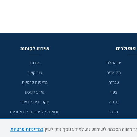
פופולרים
שירות לקוחות
ים המלח
אודות
תל אביב
צור קשר
טבריה
מדיניות פרטיות
צפון
מידע לנוסע
נתניה
תקנון ביטול וזיכוי
מרכז
תנאים כלליים והגבלת אחריות
מצפה רמון
תקנון מועדון לקוחות
במדיניות פרטיות
גדרה
מדריך היעדים