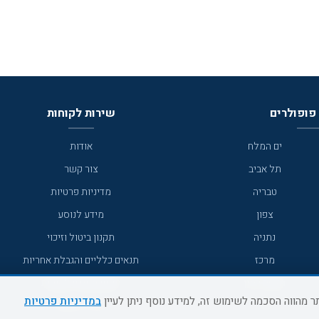
פופולרים
שירות לקוחות
ים המלח
אודות
תל אביב
צור קשר
טבריה
מדיניות פרטיות
צפון
מידע לנוסע
נתניה
תקנון ביטול וזיכוי
מרכז
תנאים כלליים והגבלת אחריות
מצפה רמון
תקנון מועדון לקוחות
במדיניות פרטיות
גדרה
מדריך היעדים