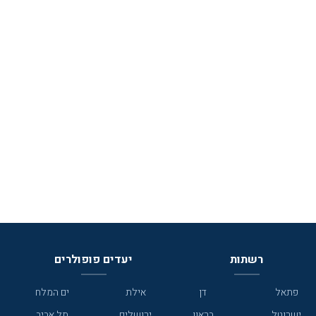
רשתות
יעדים פופולרים
פתאל
דן
אילת
ים המלח
ישרוטל
בראון
ירושלים
תל אביב