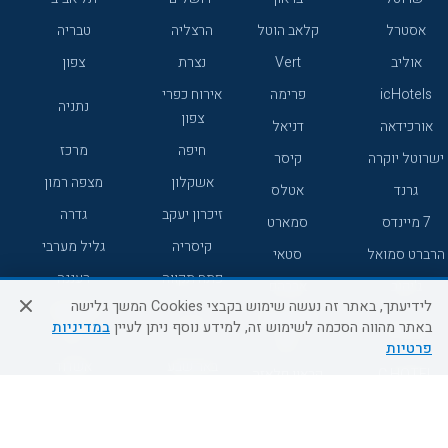
אסטרל
קלאב הוטל
הרצליה
טבריה
אוליב
Vert
נצרת
צפון
icHotels
פרימה
אירוח כפרי
נתניה
צפון
אורכידאה
דניאל
חיפה
מרכז
ישרוטל יוקרה
קיסר
אשקלון
מצפה רמון
גרנד
אטלס
זיכרון יעקב
גדרה
7 מיינדס
סמארט
קיסריה
גליל מערבי
הרברט סמואל
סטאי
פתח תקווה
רעננה
ג'יקוב
אברהם
לידיעתך, באתר זה נעשה שימוש בקבצי Cookies המשך גלישה
אירוח כפרי
מלונות ללא
בת-ים
באתר מהווה הסכמה לשימוש זה, למידע נוסף ניתן לעיין
במדיניות
מטיילים
דרום
רשת
פרטיות
באר שבע
אשדוד
C HOTEL
קראון פלאזה
רמת גן
נהריה
אפריקה ישראל
רוקסון
מעלות
אדם
Adar
עכו