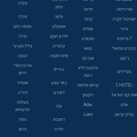
נתניה
צפון
אורכידאה
דניאל
חיפה
מרכז
ישרוטל יוקרה
קיסר
אשקלון
מצפה רמון
גרנד
אטלס
זיכרון יעקב
גדרה
7 מיינדס
סמארט
קיסריה
גליל מערבי
הרברט סמואל
סטאי
פתח תקווה
רעננה
ג'יקוב
אברהם
אירוח כפרי
מלונות ללא
בת-ים
מטיילים
דרום
רשת
באר שבע
אשדוד
C HOTEL
קראון פלאזה
רמת גן
נהריה
אפריקה ישראל
רוקסון
מעלות
אדם
Adar
עכו
תרשיחא
גולדן קראון
Liam
רחובות
צפת
חדרה
דרום