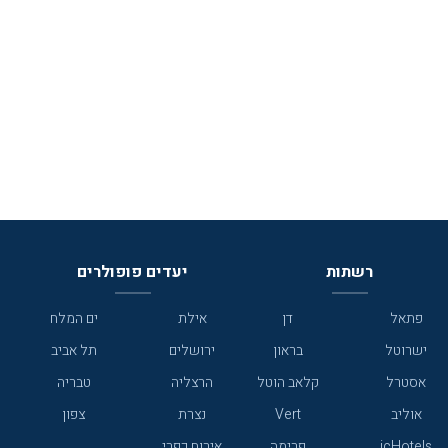
רשתות
יעדים פופולרים
פתאל
דן
אילת
ים המלח
ישרוטל
בראון
ירושלים
תל אביב
אסטרל
קלאב הוטל
הרצליה
טבריה
אוליב
Vert
נצרת
צפון
icHotels
פרימה
אירוח כפרי