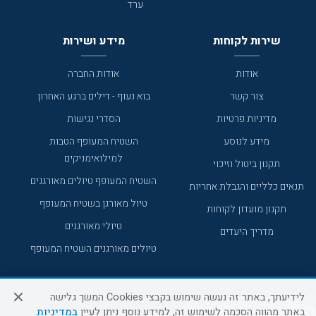
ערד
שירות לקוחות
מידע ושירות
אודות
אודות החברה
צור קשר
בוא נעוף - דילים ברגע האחרון
מדיניות פרטיות
הסדרי נגישות
מידע לנוסע
השטיח המעופף הטבות
למילואימניקים
תקנון ביטול וזיכוי
השטיח המעופף טיולים מאורגנים
תנאים כלליים והגבלת אחריות
טיול מאורגן בשטיח המעופף
תקנון מועדון לקוחות
טיולי מאורגנים
מדריך היעדים
טיולים מאורגנים השטיח המעופף
לידיעתך, באתר זה נעשה שימוש בקבצי Cookies המשך גלישה
באתר מהווה הסכמה לשימוש זה, למידע נוסף ניתן לעיין
במדיניות