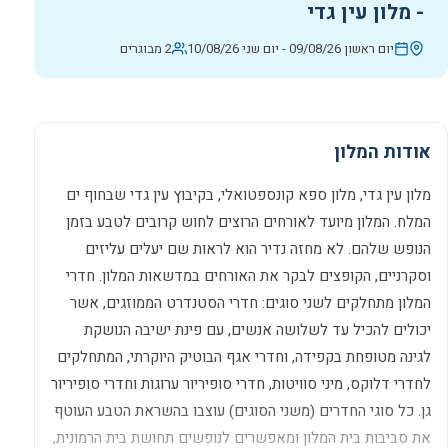
-
מלון עין גדי
יום ראשון 09/08/26
-
יום שני 10/08/26
2 מבוגרים
אודות המלון
מלון עין גדי, מלון ספא קונספטואלי, בקיבוץ עין גדי שבחוף ים
המלח. המלון מיועד לאורחים הרוצים לחוש קרובים לטבע בזמן
הנופש שלהם. לא מחזה נדיר הוא לראות שם יעלים עליזים
וסקרניים, הקופצים לבקר את האורחים במדשאות המלון. חדרי
המלון מתחלקים לשני סוגים: חדרי הסטנדרט הממוזגים, אשר
יכולים להכיל עד לשלושה אנשים, עם פינת ישיבה הנושקת
לגינה מטופחת בקפידה, וחדרי אגף הבוטיק היוקרתי, המתחלקים
לחדרי דלוקס, מיני סוויטות, חדרי סופיריור ערוגות וחדרי סופיריור
גן. כל סוגי החדרים (משני הסוגים) עוצבו בהשראת הטבע העוטף
את סביבות בית המלון ומאפשרים לנופשים תחושת בית הרמונית,