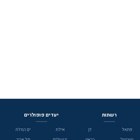
רשתות
יעדים פופולרים
פתאל
דן
אילת
ים המלח
ישרוטל
בראון
ירושלים
תל אביב