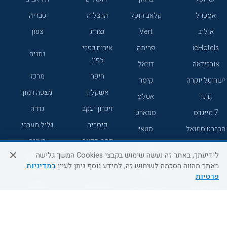
אסטרל
קלאב הוטל
הרצליה
טבריה
אוליב
Vert
נצרת
צפון
icHotels
פרימה
אירוח כפרי
נתניה
צפון
אורכידאה
דניאל
חיפה
מרכז
ישרוטל יוקרה
קיסר
אשקלון
מצפה רמון
גרנד
אטלס
זיכרון יעקב
גדרה
7 מיינדס
סמארט
קיסריה
גליל מערבי
הרברט סמואל
סטאי
פתח תקווה
רעננה
ג'יקוב
אברהם
לידיעתך, באתר זה נעשה שימוש בקבצי Cookies המשך גלישה
אירוח כפרי
מלונות ללא
בת-ים
באתר מהווה הסכמה לשימוש זה, למידע נוסף ניתן לעיין
במדיניות
מטיילים
דרום
רשת
פרטיות
באר שבע
אשדוד
C HOTEL
קראון פלאזה
רמת גן
נהריה
אפריקה ישראל
רוקסון
מעלות
אדם
Adar
עכו