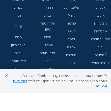
אסטרל
קלאב הוטל
הרצליה
טבריה
אוליב
Vert
נצרת
צפון
icHotels
פרימה
אירוח כפרי
נתניה
צפון
אורכידאה
דניאל
חיפה
מרכז
ישרוטל יוקרה
קיסר
אשקלון
מצפה רמון
גרנד
אטלס
זיכרון יעקב
גדרה
7 מיינדס
סמארט
קיסריה
גליל מערבי
הרברט סמואל
סטאי
פתח תקווה
רעננה
ג'יקוב
אברהם
לידיעתך, באתר זה נעשה שימוש בקבצי Cookies המשך גלישה
אירוח כפרי
מלונות ללא
בת-ים
באתר מהווה הסכמה לשימוש זה, למידע נוסף ניתן לעיין
במדיניות
מטיילים
דרום
רשת
פרטיות
באר שבע
אשדוד
C HOTEL
קראון פלאזה
רמת גן
נהריה
אפריקה ישראל
רוקסון
מעלות
אדם
Adar
עכו