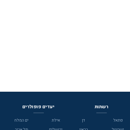
רשתות
יעדים פופולרים
פתאל
דן
אילת
ים המלח
ישרוטל
בראון
ירושלים
תל אביב