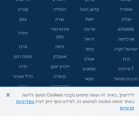
אסטרל
קלאב הוטל
הרצליה
טבריה
אוליב
Vert
נצרת
צפון
icHotels
פרימה
אירוח כפרי
נתניה
צפון
אורכידאה
דניאל
חיפה
מרכז
ישרוטל יוקרה
קיסר
אשקלון
מצפה רמון
גרנד
אטלס
זיכרון יעקב
גדרה
7 מיינדס
סמארט
קיסריה
גליל מערבי
הרברט סמואל
סטאי
פתח תקווה
רעננה
ג'יקוב
אברהם
לידיעתך, באתר זה נעשה שימוש בקבצי Cookies המשך גלישה
אירוח כפרי
מלונות ללא
בת-ים
באתר מהווה הסכמה לשימוש זה, למידע נוסף ניתן לעיין
במדיניות
מטיילים
דרום
רשת
פרטיות
באר שבע
אשדוד
C HOTEL
קראון פלאזה
רמת גן
נהריה
אפריקה ישראל
רוקסון
מעלות
אדם
Adar
עכו