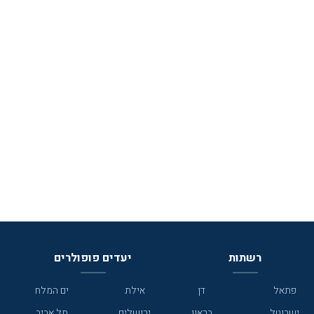
רשתות
יעדים פופולרים
פתאל
דן
אילת
ים המלח
ישרוטל
בראון
ירושלים
תל אביב