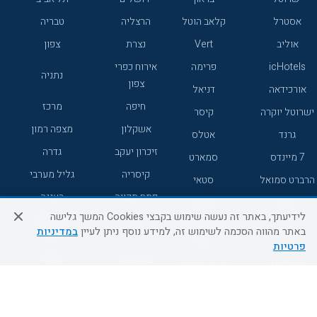
אסטרל
קלאב הוטל
הרצליה
טבריה
אוליב
Vert
נצרת
צפון
icHotels
פרימה
אירוח כפרי
נתניה
צפון
אורכידאה
דניאל
חיפה
מרכז
ישרוטל יוקרה
קיסר
אשקלון
מצפה רמון
גרנד
אטלס
זיכרון יעקב
גדרה
7 מיינדס
סמארט
קיסריה
גליל מערבי
הרברט סמואל
סטאי
פתח תקווה
רעננה
ג'יקוב
אברהם
לידיעתך, באתר זה נעשה שימוש בקבצי Cookies המשך גלישה
אירוח כפרי
מלונות ללא
בת-ים
באתר מהווה הסכמה לשימוש זה, למידע נוסף ניתן לעיין
במדיניות
מטיילים
דרום
רשת
פרטיות
באר שבע
אשדוד
C HOTEL
קראון פלאזה
רמת גן
נהריה
אפריקה ישראל
רוקסון
מעלות
אדם
Adar
עכו