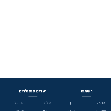
רשתות
יעדים פופולרים
פתאל
דן
אילת
ים המלח
ישרוטל
בראון
ירושלים
תל אביב