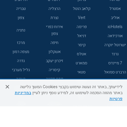
אסטרל
קלאב הוטל
הרצליה
טבריה
אוליב
Vert
נצרת
צפון
icHotels
פרימה
אירוח כפרי
נתניה
צפון
אורכידאה
דניאל
חיפה
מרכז
ישרוטל יוקרה
קיסר
אשקלון
מצפה רמון
גרנד
אטלס
זיכרון יעקב
גדרה
7 מיינדס
סמארט
קיסריה
גליל מערבי
הרברט סמואל
סטאי
פתח תקווה
רעננה
ג'יקוב
אברהם
לידיעתך, באתר זה נעשה שימוש בקבצי Cookies המשך גלישה
אירוח כפרי
מלונות ללא
בת-ים
באתר מהווה הסכמה לשימוש זה, למידע נוסף ניתן לעיין
במדיניות
מטיילים
דרום
רשת
פרטיות
באר שבע
אשדוד
C HOTEL
קראון פלאזה
רמת גן
נהריה
אפריקה ישראל
רוקסון
מעלות
אדם
Adar
עכו