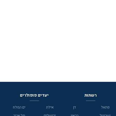
רשתות
יעדים פופולרים
פתאל
דן
אילת
ים המלח
ישרוטל
בראון
ירושלים
תל אביב