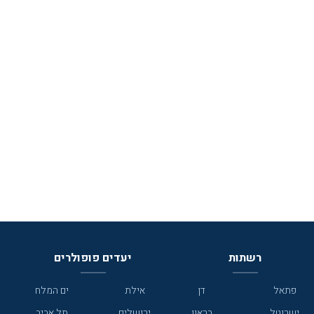
רשתות
יעדים פופולרים
פתאל
דן
אילת
ים המלח
ישרוטל
בראון
ירושלים
תל אביב