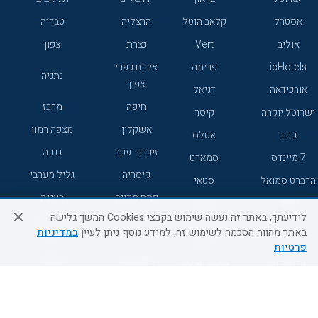
אסטרל
קלאב הוטל
הרצליה
טבריה
אוליב
Vert
נצרת
צפון
icHotels
פרימה
אירוח כפרי
נתניה
צפון
אורכידאה
דניאל
חיפה
מרכז
ישרוטל יוקרה
קיסר
אשקלון
מצפה רמון
גרנד
אטלס
זיכרון יעקב
גדרה
7 מיינדס
סמארט
קיסריה
גליל מערבי
הרברט סמואל
סטאי
פתח תקווה
רעננה
ג'יקוב
אברהם
לידיעתך, באתר זה נעשה שימוש בקבצי Cookies המשך גלישה
אירוח כפרי
מלונות ללא
בת-ים
באתר מהווה הסכמה לשימוש זה, למידע נוסף ניתן לעיין
במדיניות
מטיילים
דרום
רשת
פרטיות
באר שבע
אשדוד
C HOTEL
קראון פלאזה
רמת גן
נהריה
אפריקה ישראל
רוקסון
מעלות
אדם
Adar
עכו