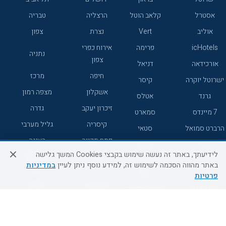
אסטרל
קלאב הוטל
הרצליה
טבריה
אוליב
Vert
נצרת
צפון
icHotels
פרימה
אירוח כפרי
נתניה
צפון
אורכידאה
דניאל
חיפה
מרכז
ישרוטל יוקרה
קיסר
אשקלון
מצפה רמון
גרנד
אטלס
זיכרון יעקב
גדרה
7 מיינדס
סמארט
קיסריה
גליל מערבי
הרברט סמואל
סטאי
פתח תקווה
רעננה
ג'יקוב
אברהם
לידיעתך, באתר זה נעשה שימוש בקבצי Cookies המשך גלישה
אירוח כפרי
מלונות ללא
בת-ים
באתר מהווה הסכמה לשימוש זה, למידע נוסף ניתן לעיין
במדיניות
מטיילים
דרום
רשת
פרטיות
באר שבע
אשדוד
C HOTEL
קראון פלאזה
רמת גן
נהריה
אפריקה ישראל
רוקסון
מעלות
אדם
Adar
עכו