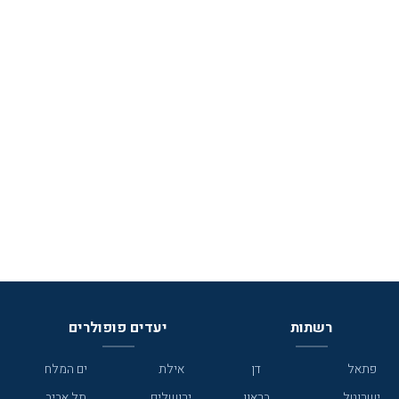
רשתות
יעדים פופולרים
פתאל
דן
אילת
ים המלח
ישרוטל
בראון
ירושלים
תל אביב