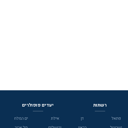
רשתות
יעדים פופולרים
פתאל
דן
אילת
ים המלח
ישרוטל
בראון
ירושלים
תל אביב