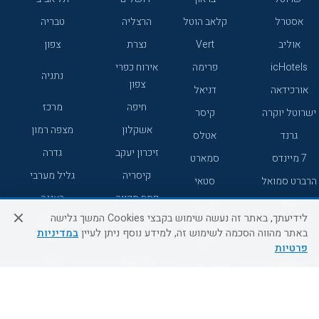
אסטרל
קלאב הוטל
הרצליה
טבריה
אוליב
Vert
נצרת
צפון
icHotels
פרימה
אירוח כפרי
נתניה
צפון
אורכידאה
דניאל
חיפה
מרכז
ישרוטל יוקרה
קיסר
אשקלון
מצפה רמון
גרנד
אטלס
זיכרון יעקב
גדרה
7 מיינדס
סמארט
קיסריה
גליל מערבי
הרברט סמואל
סטאי
פתח תקווה
רעננה
ג'יקוב
אברהם
לידיעתך, באתר זה נעשה שימוש בקבצי Cookies המשך גלישה
אירוח כפרי
מלונות ללא
בת-ים
באתר מהווה הסכמה לשימוש זה, למידע נוסף ניתן לעיין
במדיניות
מטיילים
דרום
רשת
פרטיות
באר שבע
אשדוד
C HOTEL
קראון פלאזה
רמת גן
נהריה
אפריקה ישראל
רוקסון
מעלות
אדם
Adar
עכו