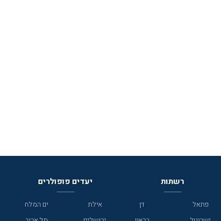
רשתות
יעדים פופולרים
פתאל
דן
אילת
ים המלח
ישרוטל
בראון
ירושלים
תל אביב