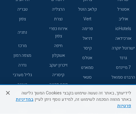
אסטרל
קלאב הוטל
הרצליה
טבריה
אוליב
Vert
נצרת
צפון
icHotels
פרימה
אירוח כפרי
נתניה
צפון
אורכידאה
דניאל
חיפה
מרכז
ישרוטל יוקרה
קיסר
אשקלון
מצפה רמון
גרנד
אטלס
זיכרון יעקב
גדרה
7 מיינדס
סמארט
קיסריה
גליל מערבי
הרברט סמואל
סטאי
פתח תקווה
רעננה
ג'יקוב
אברהם
לידיעתך, באתר זה נעשה שימוש בקבצי Cookies המשך גלישה
אירוח כפרי
מלונות ללא
בת-ים
באתר מהווה הסכמה לשימוש זה, למידע נוסף ניתן לעיין
במדיניות
מטיילים
דרום
רשת
פרטיות
באר שבע
אשדוד
C HOTEL
קראון פלאזה
רמת גן
נהריה
אפריקה ישראל
רוקסון
מעלות
אדם
Adar
עכו