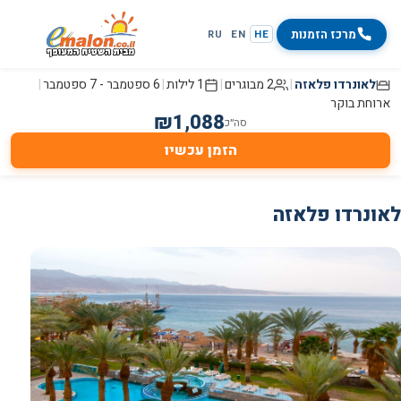
מרכז הזמנות
RU
EN
HE
לאונרדו פלאזה
|
2 מבוגרים
|
1 לילות
|
6 ספטמבר
-
7 ספטמבר
|
ארוחת בוקר
₪
1,088
סה״כ
הזמן עכשיו
לאונרדו פלאזה