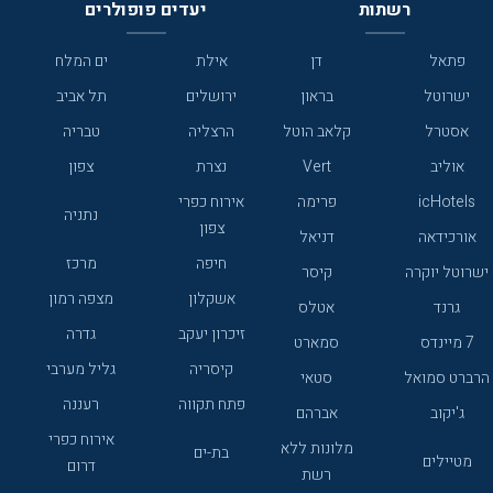
רשתות
יעדים פופולרים
פתאל
דן
אילת
ים המלח
ישרוטל
בראון
ירושלים
תל אביב
אסטרל
קלאב הוטל
הרצליה
טבריה
אוליב
Vert
נצרת
צפון
icHotels
פרימה
אירוח כפרי
נתניה
צפון
אורכידאה
דניאל
חיפה
מרכז
ישרוטל יוקרה
קיסר
אשקלון
מצפה רמון
גרנד
אטלס
זיכרון יעקב
גדרה
7 מיינדס
סמארט
קיסריה
גליל מערבי
הרברט סמואל
סטאי
פתח תקווה
רעננה
ג'יקוב
אברהם
אירוח כפרי
מלונות ללא
בת-ים
מטיילים
דרום
רשת