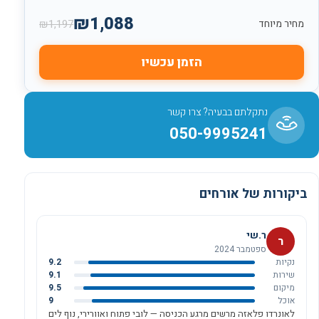
₪
1,088
₪
1,197
מחיר מיוחד
הזמן עכשיו
נתקלתם בבעיה? צרו קשר
050-9995241
ביקורות של אורחים
ר.שי
ר
ספטמבר 2024
נקיות
9.2
שירות
9.1
מיקום
9.5
אוכל
9
לאונרדו פלאזה מרשים מרגע הכניסה — לובי פתוח ואוורירי, נוף לים