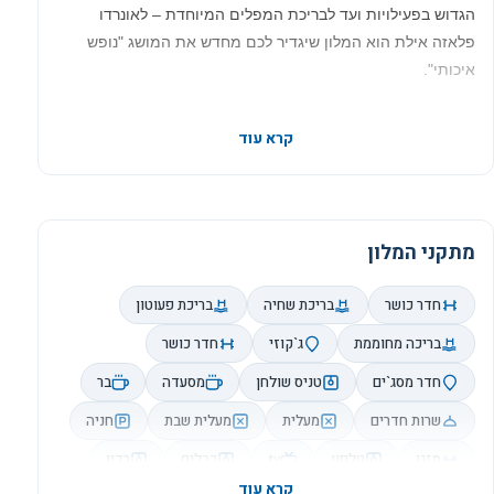
הגדוש בפעילויות ועד לבריכת המפלים המיוחדת – לאונרדו
פלאזה אילת הוא המלון שיגדיר לכם מחדש את המושג "נופש
איכותי".
מיקומו בסמוך לטיילת ולחוף הים הופכים אותו למלון המועדף על
קרא עוד
ידי ישראלים ותיירים רבים המבקשים ליהנות מפינוקי ספא,
חדרים מרווחים ונעימים, שירות אישי ואדיב ונוף משגע
מתקני המלון
חדר כושר
בריכת שחיה
בריכת פעוטון
בריכה מחוממת
ג`קוזי
חדר כושר
חדר מסג`ים
טניס שולחן
מסעדה
בר
שרות חדרים
מעלית
מעלית שבת
חניה
מזגן
טלפון
tv
כבלים
רדיו
קרא עוד