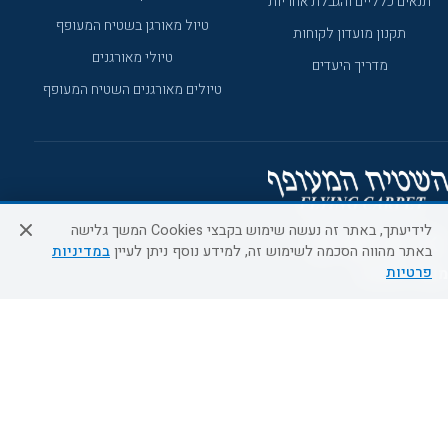
תנאים כלליים והגבלת אחריות
טיול מאורגן בשטיח המעופף
תקנון מועדון לקוחות
טיולי מאורגנים
מדריך היעדים
טיולים מאורגנים השטיח המעופף
לידיעתך, באתר זה נעשה שימוש בקבצי Cookies המשך גלישה
באתר מהווה הסכמה לשימוש זה, למידע נוסף ניתן לעיין
במדיניות
פרטיות
מוקד הזמנות
0509995241
א'-ה' 09:00-18:00
כל הזכויות שמורות ל- EMALON LTD ©2026