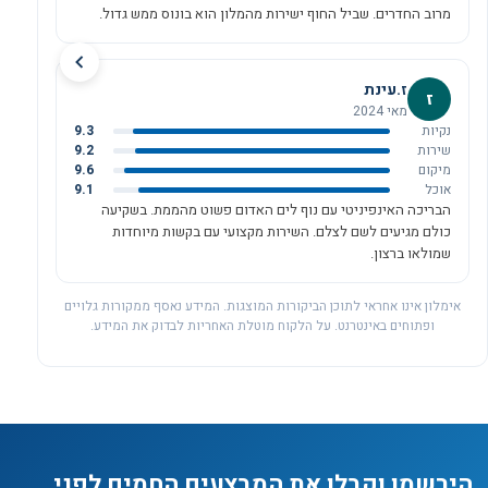
מרוב החדרים. שביל החוף ישירות מהמלון הוא בונוס ממש גדול.
ז.עינת
ז
מאי 2024
נקיות
9.3
שירות
9.2
מיקום
9.6
אוכל
9.1
הבריכה האינפיניטי עם נוף לים האדום פשוט מהממת. בשקיעה
כולם מגיעים לשם לצלם. השירות מקצועי עם בקשות מיוחדות
שמולאו ברצון.
אימלון אינו אחראי לתוכן הביקורות המוצגות. המידע נאסף ממקורות גלויים
ופתוחים באינטרנט. על הלקוח מוטלת האחריות לבדוק את המידע.
הירשמו וקבלו את המבצעים החמים לפני