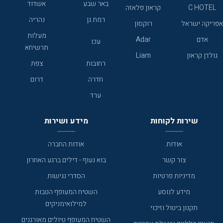
באר שבע
אשדוד
C HOTEL
קראון פלאזה
רמת גן
נהריה
אפריקה ישראל
רוקסון
מעלות
אדם
Adar
עכו
תרשיחא
גולדן קראון
Liam
רחובות
צפת
חדרה
דרום
ערד
שירות לקוחות
מידע ושירות
אודות
אודות החברה
צור קשר
בוא נעוף - דילים ברגע האחרון
מדיניות פרטיות
הסדרי נגישות
מידע לנוסע
השטיח המעופף הטבות
למילואימניקים
תקנון ביטול וזיכוי
השטיח המעופף טיולים מאורגנים