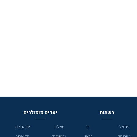
רשתות
יעדים פופולרים
פתאל
דן
אילת
ים המלח
ישרוטל
בראון
ירושלים
תל אביב