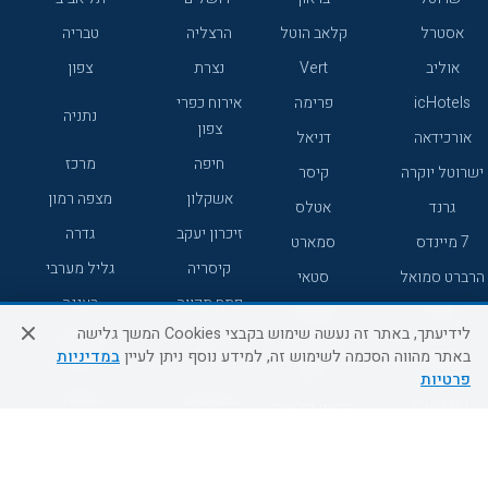
אסטרל
קלאב הוטל
הרצליה
טבריה
אוליב
Vert
נצרת
צפון
icHotels
פרימה
אירוח כפרי
נתניה
צפון
אורכידאה
דניאל
חיפה
מרכז
ישרוטל יוקרה
קיסר
אשקלון
מצפה רמון
גרנד
אטלס
זיכרון יעקב
גדרה
7 מיינדס
סמארט
קיסריה
גליל מערבי
הרברט סמואל
סטאי
פתח תקווה
רעננה
ג'יקוב
אברהם
לידיעתך, באתר זה נעשה שימוש בקבצי Cookies המשך גלישה
אירוח כפרי
מלונות ללא
בת-ים
באתר מהווה הסכמה לשימוש זה, למידע נוסף ניתן לעיין
במדיניות
מטיילים
דרום
רשת
פרטיות
באר שבע
אשדוד
C HOTEL
קראון פלאזה
רמת גן
נהריה
אפריקה ישראל
רוקסון
מעלות
אדם
Adar
עכו