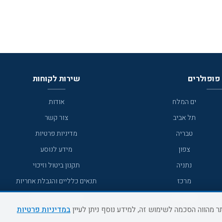
פופולרים
שירות לקוחות
ים המלח
אודות
תל אביב
צור קשר
טבריה
מדיניות פרטיות
צפון
מידע לנוסע
נתניה
תקנון ביטול וזיכוי
מרכז
תנאים כלליים והגבלת אחריות
מצפה רמון
תקנון מועדון לקוחות
במדיניות פרטיות
גדרה
מדריך היעדים