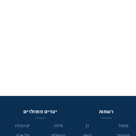
רשתות
יעדים פופולרים
פתאל
דן
אילת
ים המלח
ישרוטל
בראון
ירושלים
תל אביב