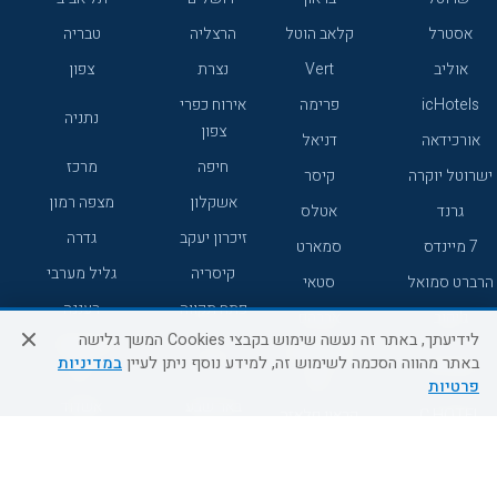
אסטרל
קלאב הוטל
הרצליה
טבריה
אוליב
Vert
נצרת
צפון
icHotels
פרימה
אירוח כפרי
נתניה
צפון
אורכידאה
דניאל
חיפה
מרכז
ישרוטל יוקרה
קיסר
אשקלון
מצפה רמון
גרנד
אטלס
זיכרון יעקב
גדרה
7 מיינדס
סמארט
קיסריה
גליל מערבי
הרברט סמואל
סטאי
פתח תקווה
רעננה
ג'יקוב
אברהם
לידיעתך, באתר זה נעשה שימוש בקבצי Cookies המשך גלישה
אירוח כפרי
מלונות ללא
בת-ים
באתר מהווה הסכמה לשימוש זה, למידע נוסף ניתן לעיין
במדיניות
מטיילים
דרום
רשת
פרטיות
באר שבע
אשדוד
C HOTEL
קראון פלאזה
רמת גן
נהריה
אפריקה ישראל
רוקסון
מעלות
אדם
Adar
עכו