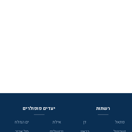
רשתות
יעדים פופולרים
פתאל
דן
אילת
ים המלח
ישרוטל
בראון
ירושלים
תל אביב