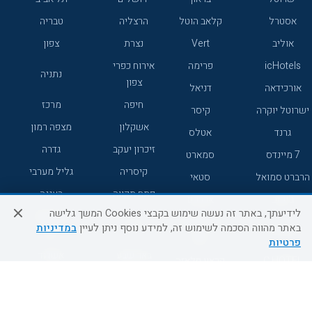
אסטרל
קלאב הוטל
הרצליה
טבריה
אוליב
Vert
נצרת
צפון
icHotels
פרימה
אירוח כפרי
נתניה
צפון
אורכידאה
דניאל
חיפה
מרכז
ישרוטל יוקרה
קיסר
אשקלון
מצפה רמון
גרנד
אטלס
זיכרון יעקב
גדרה
7 מיינדס
סמארט
קיסריה
גליל מערבי
הרברט סמואל
סטאי
פתח תקווה
רעננה
ג'יקוב
אברהם
לידיעתך, באתר זה נעשה שימוש בקבצי Cookies המשך גלישה
אירוח כפרי
מלונות ללא
בת-ים
באתר מהווה הסכמה לשימוש זה, למידע נוסף ניתן לעיין
במדיניות
מטיילים
דרום
רשת
פרטיות
באר שבע
אשדוד
C HOTEL
קראון פלאזה
רמת גן
נהריה
אפריקה ישראל
רוקסון
מעלות
אדם
Adar
עכו