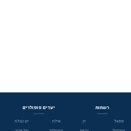
רשתות
יעדים פופולרים
פתאל
דן
אילת
ים המלח
ישרוטל
בראון
ירושלים
תל אביב