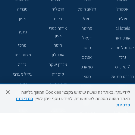
אסטרל
קלאב הוטל
הרצליה
טבריה
אוליב
Vert
נצרת
צפון
icHotels
פרימה
אירוח כפרי
נתניה
צפון
אורכידאה
דניאל
חיפה
מרכז
ישרוטל יוקרה
קיסר
אשקלון
מצפה רמון
גרנד
אטלס
זיכרון יעקב
גדרה
7 מיינדס
סמארט
קיסריה
גליל מערבי
הרברט סמואל
סטאי
פתח תקווה
רעננה
ג'יקוב
אברהם
לידיעתך, באתר זה נעשה שימוש בקבצי Cookies המשך גלישה
אירוח כפרי
מלונות ללא
בת-ים
באתר מהווה הסכמה לשימוש זה, למידע נוסף ניתן לעיין
במדיניות
מטיילים
דרום
רשת
פרטיות
באר שבע
אשדוד
C HOTEL
קראון פלאזה
רמת גן
נהריה
אפריקה ישראל
רוקסון
מעלות
אדם
Adar
עכו