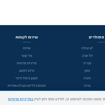
פופולרים
שירות לקוחות
ים המלח
אודות
תל אביב
צור קשר
טבריה
מדיניות פרטיות
צפון
מידע לנוסע
נתניה
תקנון ביטול וזיכוי
מרכז
תנאים כלליים והגבלת אחריות
מצפה רמון
תקנון מועדון לקוחות
במדיניות פרטיות
גדרה
מדריך היעדים