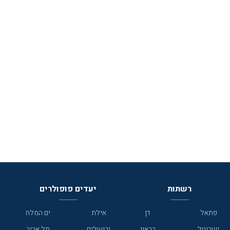
רשתות
יעדים פופולרים
פתאל
דן
אילת
ים המלח
ישרוטל
בראון
ירושלים
תל אביב