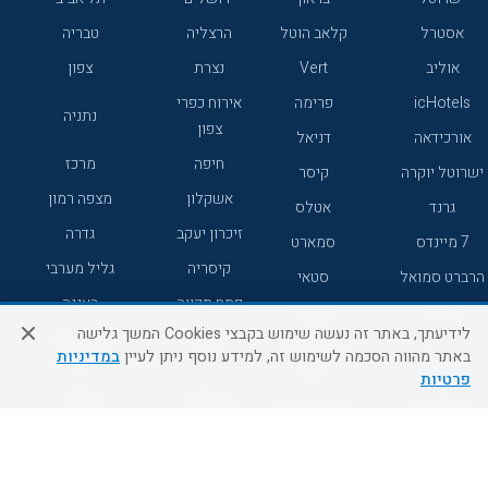
אסטרל
קלאב הוטל
הרצליה
טבריה
אוליב
Vert
נצרת
צפון
icHotels
פרימה
אירוח כפרי
נתניה
צפון
אורכידאה
דניאל
חיפה
מרכז
ישרוטל יוקרה
קיסר
אשקלון
מצפה רמון
גרנד
אטלס
זיכרון יעקב
גדרה
7 מיינדס
סמארט
קיסריה
גליל מערבי
הרברט סמואל
סטאי
פתח תקווה
רעננה
ג'יקוב
אברהם
לידיעתך, באתר זה נעשה שימוש בקבצי Cookies המשך גלישה
אירוח כפרי
מלונות ללא
בת-ים
באתר מהווה הסכמה לשימוש זה, למידע נוסף ניתן לעיין
במדיניות
מטיילים
דרום
רשת
פרטיות
באר שבע
אשדוד
C HOTEL
קראון פלאזה
רמת גן
נהריה
אפריקה ישראל
רוקסון
מעלות
אדם
Adar
עכו