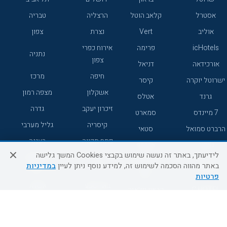
אסטרל
קלאב הוטל
הרצליה
טבריה
אוליב
Vert
נצרת
צפון
icHotels
פרימה
אירוח כפרי
נתניה
צפון
אורכידאה
דניאל
חיפה
מרכז
ישרוטל יוקרה
קיסר
אשקלון
מצפה רמון
גרנד
אטלס
זיכרון יעקב
גדרה
7 מיינדס
סמארט
קיסריה
גליל מערבי
הרברט סמואל
סטאי
פתח תקווה
רעננה
ג'יקוב
אברהם
לידיעתך, באתר זה נעשה שימוש בקבצי Cookies המשך גלישה
אירוח כפרי
מלונות ללא
בת-ים
באתר מהווה הסכמה לשימוש זה, למידע נוסף ניתן לעיין
במדיניות
מטיילים
דרום
רשת
פרטיות
באר שבע
אשדוד
C HOTEL
קראון פלאזה
רמת גן
נהריה
אפריקה ישראל
רוקסון
מעלות
אדם
Adar
עכו