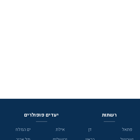
רשתות
יעדים פופולרים
פתאל
דן
אילת
ים המלח
ישרוטל
בראון
ירושלים
תל אביב