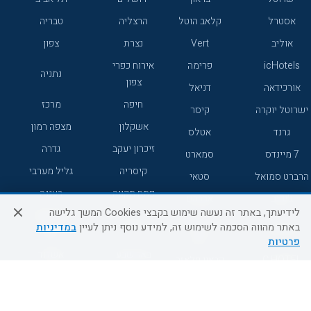
אסטרל
קלאב הוטל
הרצליה
טבריה
אוליב
Vert
נצרת
צפון
icHotels
פרימה
אירוח כפרי
נתניה
צפון
אורכידאה
דניאל
חיפה
מרכז
ישרוטל יוקרה
קיסר
אשקלון
מצפה רמון
גרנד
אטלס
זיכרון יעקב
גדרה
7 מיינדס
סמארט
קיסריה
גליל מערבי
הרברט סמואל
סטאי
פתח תקווה
רעננה
ג'יקוב
אברהם
לידיעתך, באתר זה נעשה שימוש בקבצי Cookies המשך גלישה
אירוח כפרי
מלונות ללא
בת-ים
באתר מהווה הסכמה לשימוש זה, למידע נוסף ניתן לעיין
במדיניות
מטיילים
דרום
רשת
פרטיות
באר שבע
אשדוד
C HOTEL
קראון פלאזה
רמת גן
נהריה
אפריקה ישראל
רוקסון
מעלות
אדם
Adar
עכו