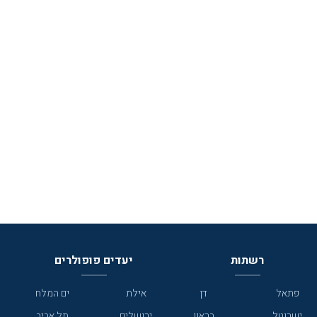
רשתות
יעדים פופולרים
פתאל
דן
אילת
ים המלח
ישרוטל
בראון
ירושלים
תל אביב