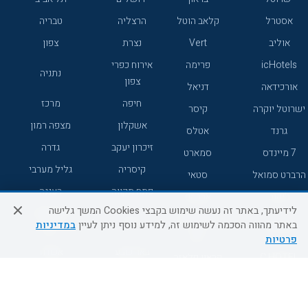
אסטרל
קלאב הוטל
הרצליה
טבריה
אוליב
Vert
נצרת
צפון
icHotels
פרימה
אירוח כפרי
נתניה
צפון
אורכידאה
דניאל
חיפה
מרכז
ישרוטל יוקרה
קיסר
אשקלון
מצפה רמון
גרנד
אטלס
זיכרון יעקב
גדרה
7 מיינדס
סמארט
קיסריה
גליל מערבי
הרברט סמואל
סטאי
פתח תקווה
רעננה
ג'יקוב
אברהם
לידיעתך, באתר זה נעשה שימוש בקבצי Cookies המשך גלישה
אירוח כפרי
מלונות ללא
בת-ים
באתר מהווה הסכמה לשימוש זה, למידע נוסף ניתן לעיין
במדיניות
מטיילים
דרום
רשת
פרטיות
באר שבע
אשדוד
C HOTEL
קראון פלאזה
רמת גן
נהריה
אפריקה ישראל
רוקסון
מעלות
אדם
Adar
עכו