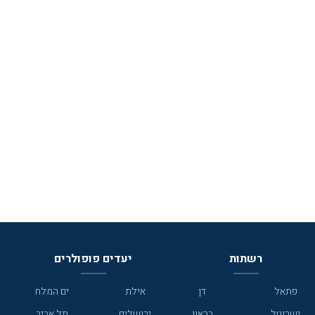
רשתות
יעדים פופולרים
פתאל
דן
אילת
ים המלח
ישרוטל
בראון
ירושלים
תל אביב