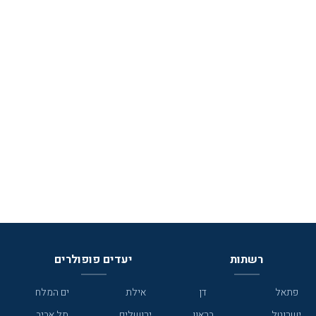
רשתות
יעדים פופולרים
פתאל
דן
אילת
ים המלח
ישרוטל
בראון
ירושלים
תל אביב