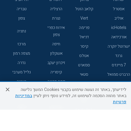
אסטרל
קלאב הוטל
הרצליה
טבריה
אוליב
Vert
נצרת
צפון
icHotels
פרימה
אירוח כפרי
נתניה
צפון
אורכידאה
דניאל
חיפה
מרכז
ישרוטל יוקרה
קיסר
אשקלון
מצפה רמון
גרנד
אטלס
זיכרון יעקב
גדרה
7 מיינדס
סמארט
קיסריה
גליל מערבי
הרברט סמואל
סטאי
פתח תקווה
רעננה
ג'יקוב
אברהם
לידיעתך, באתר זה נעשה שימוש בקבצי Cookies המשך גלישה
אירוח כפרי
מלונות ללא
בת-ים
באתר מהווה הסכמה לשימוש זה, למידע נוסף ניתן לעיין
במדיניות
מטיילים
דרום
רשת
פרטיות
באר שבע
אשדוד
C HOTEL
קראון פלאזה
רמת גן
נהריה
אפריקה ישראל
רוקסון
מעלות
אדם
Adar
עכו