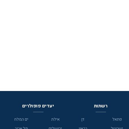
רשתות
יעדים פופולרים
פתאל
דן
אילת
ים המלח
ישרוטל
בראון
ירושלים
תל אביב