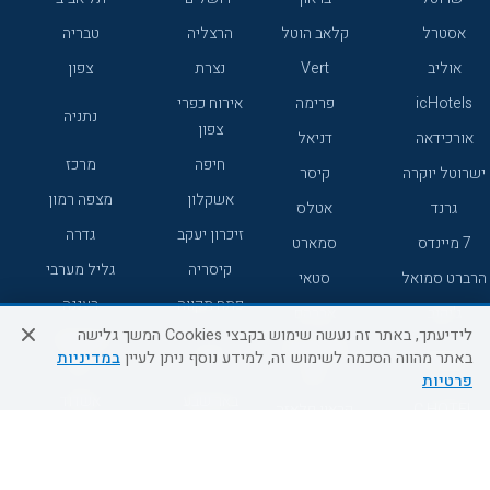
אסטרל
קלאב הוטל
הרצליה
טבריה
אוליב
Vert
נצרת
צפון
icHotels
פרימה
אירוח כפרי
נתניה
צפון
אורכידאה
דניאל
חיפה
מרכז
ישרוטל יוקרה
קיסר
אשקלון
מצפה רמון
גרנד
אטלס
זיכרון יעקב
גדרה
7 מיינדס
סמארט
קיסריה
גליל מערבי
הרברט סמואל
סטאי
פתח תקווה
רעננה
ג'יקוב
אברהם
לידיעתך, באתר זה נעשה שימוש בקבצי Cookies המשך גלישה
אירוח כפרי
מלונות ללא
בת-ים
באתר מהווה הסכמה לשימוש זה, למידע נוסף ניתן לעיין
במדיניות
מטיילים
דרום
רשת
פרטיות
באר שבע
אשדוד
C HOTEL
קראון פלאזה
רמת גן
נהריה
אפריקה ישראל
רוקסון
מעלות
אדם
Adar
עכו