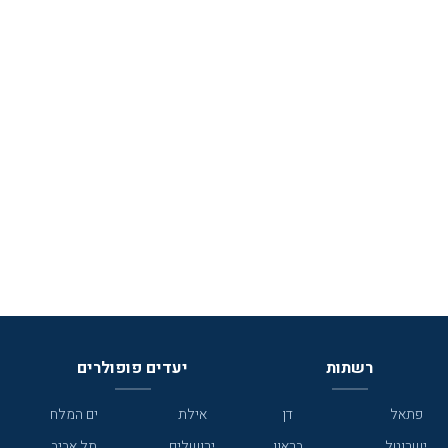
רשתות
יעדים פופולרים
פתאל
דן
אילת
ים המלח
ישרוטל
בראון
ירושלים
תל אביב