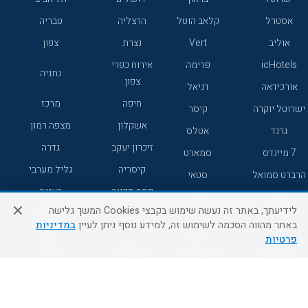
אסטרל
קלאב הוטל
הרצליה
טבריה
אוליב
Vert
נצרת
צפון
icHotels
פרימה
אירוח כפרי
נתניה
צפון
אורכידאה
דניאל
חיפה
מרכז
ישרוטל יוקרה
קיסר
אשקלון
מצפה רמון
גרנד
אטלס
זיכרון יעקב
גדרה
7 מיינדס
סמארט
קיסריה
גליל מערבי
הרברט סמואל
סטאי
פתח תקווה
רעננה
ג'יקוב
אברהם
לידיעתך, באתר זה נעשה שימוש בקבצי Cookies המשך גלישה
אירוח כפרי
מלונות ללא
בת-ים
באתר מהווה הסכמה לשימוש זה, למידע נוסף ניתן לעיין
במדיניות
מטיילים
דרום
רשת
פרטיות
באר שבע
אשדוד
C HOTEL
קראון פלאזה
רמת גן
נהריה
אפריקה ישראל
רוקסון
מעלות
אדם
Adar
עכו