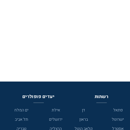
רשתות
יעדים פופולרים
פתאל
דן
אילת
ים המלח
ישרוטל
בראון
ירושלים
תל אביב
אסטרל
קלאב הוטל
הרצליה
טבריה