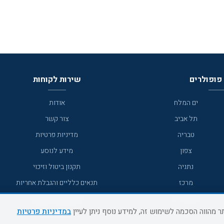
פופולרים
שירות לקוחות
ים המלח
אודות
תל אביב
צור קשר
טבריה
מדיניות פרטיות
צפון
מידע לנוסע
נתניה
תקנון ביטול וזיכוי
מרכז
תנאים כלליים והגבלת אחריות
מצפה רמון
תקנון מועדון לקוחות
במדיניות פרטיות
גדרה
מדריך היעדים