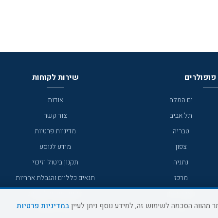
פופולרים
שירות לקוחות
ים המלח
אודות
תל אביב
צור קשר
טבריה
מדיניות פרטיות
צפון
מידע לנוסע
נתניה
תקנון ביטול וזיכוי
מרכז
תנאים כלליים והגבלת אחריות
מצפה רמון
תקנון מועדון לקוחות
במדיניות פרטיות
גדרה
מדריך היעדים