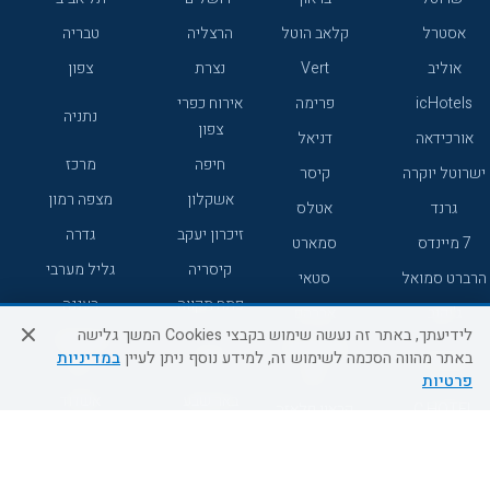
אסטרל
קלאב הוטל
הרצליה
טבריה
אוליב
Vert
נצרת
צפון
icHotels
פרימה
אירוח כפרי
נתניה
צפון
אורכידאה
דניאל
חיפה
מרכז
ישרוטל יוקרה
קיסר
אשקלון
מצפה רמון
גרנד
אטלס
זיכרון יעקב
גדרה
7 מיינדס
סמארט
קיסריה
גליל מערבי
הרברט סמואל
סטאי
פתח תקווה
רעננה
ג'יקוב
אברהם
לידיעתך, באתר זה נעשה שימוש בקבצי Cookies המשך גלישה
אירוח כפרי
מלונות ללא
בת-ים
באתר מהווה הסכמה לשימוש זה, למידע נוסף ניתן לעיין
במדיניות
מטיילים
דרום
רשת
פרטיות
באר שבע
אשדוד
C HOTEL
קראון פלאזה
רמת גן
נהריה
אפריקה ישראל
רוקסון
מעלות
אדם
Adar
עכו