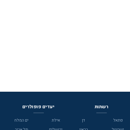
רשתות
יעדים פופולרים
פתאל
דן
אילת
ים המלח
ישרוטל
בראון
ירושלים
תל אביב