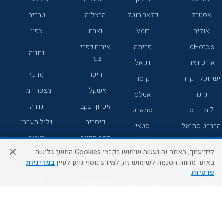
אסטרל
קלאב הוטל
הרצליה
טבריה
אוליב
Vert
נצרת
צפון
icHotels
פרימה
אירוח כפרי
נתניה
צפון
אורכידאה
דניאל
חיפה
מרכז
ישרוטל יוקרה
קיסר
אשקלון
מצפה רמון
גרנד
אטלס
זיכרון יעקב
גדרה
7 מיינדס
סמארט
קיסריה
גליל מערבי
הרברט סמואל
סטאי
פתח תקווה
רעננה
ג'יקוב
אברהם
לידיעתך, באתר זה נעשה שימוש בקבצי Cookies המשך גלישה
אירוח כפרי
מלונות ללא
בת-ים
באתר מהווה הסכמה לשימוש זה, למידע נוסף ניתן לעיין
במדיניות
מטיילים
דרום
רשת
פרטיות
באר שבע
אשדוד
C HOTEL
קראון פלאזה
רמת גן
נהריה
אפריקה ישראל
רוקסון
מעלות
אדם
Adar
עכו