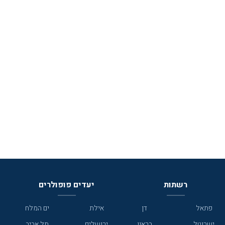
רשתות
יעדים פופולרים
פתאל
דן
אילת
ים המלח
ישרוטל
בראון
ירושלים
תל אביב