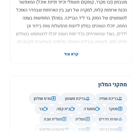
מטבחון (ובו מקרר, קומקום חשמלי וכיור ופינת אוכל) המאפשר
הכנת ארוחות קלות, למקרה של רעב בין הארוחות שבחדר האוכל
לנשנושים של הסנק בר ליד הבריכה. במהלך החופשות בעונה
החמה, יוכלו השוהים במלון ליהנות מהפעלות צוות בידור וגן
ילדים, בעוד שהאורחים בכל ימות השנה יוכלו להשתמש בשולחן
הפינג פונג, לשחות בבריכת השחיה הפתוחה (המיועדת למבוגרים
וילדים), לשחק במשחקים אלקטרוניים בחדר המיועד לכך,
קרא עוד
לשכור אופניים חינם לסיורים ברחבי העיר ולחנות בחניה התת
קרקעית החינמית של המלון.
מתקני המלון
בריכת שחיה
בריכת פעוטון
טניס שולחן
סנוקר
מסעדה
בית קפה
בר
שרות חדרים
מעלית
מעלית שבת
שרות כביסה
חניה
אינטרנט אלחוטי