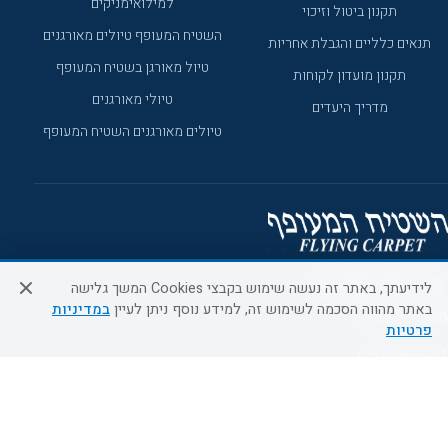
למילואימניקים
תקנון ביטול וזיכוי
השטיח המעופף טיולים מאורגנים
תנאים כלליים והגבלת אחריות
טיול מאורגן בשטיח המעופף
תקנון מועדון לקוחות
טיולי מאורגנים
מדריך היעדים
טיולים מאורגנים השטיח המעופף
לידיעתך, באתר זה נעשה שימוש בקבצי Cookies המשך גלישה
באתר מהווה הסכמה לשימוש זה, למידע נוסף ניתן לעיין
במדיניות
מוקד הזמנות
פרטיות
0509995241
א'-ה' 09:00-18:00