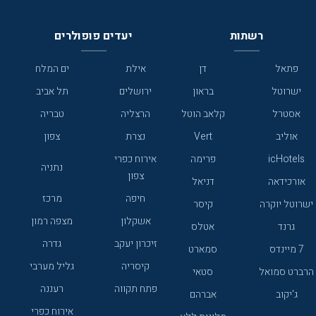
רשתות
יעדים פופולרים
פתאל
דן
אילת
ים המלח
ישרוטל
בראון
ירושלים
תל אביב
אסטרל
קלאב הוטל
הרצליה
טבריה
אוליב
Vert
נצרת
צפון
icHotels
פרימה
אירוח כפרי
נתניה
צפון
אורכידאה
דניאל
חיפה
מרכז
ישרוטל יוקרה
קיסר
אשקלון
מצפה רמון
גרנד
אטלס
זיכרון יעקב
גדרה
7 מיינדס
סמארט
קיסריה
גליל מערבי
הרברט סמואל
סטאי
פתח תקווה
רעננה
ג'יקוב
אברהם
אירוח כפרי