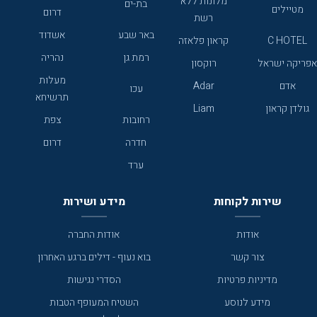
מלונות ללא
בת-ים
מטיילים
דרום
רשת
באר שבע
אשדוד
C HOTEL
קראון פלאזה
רמת גן
נהריה
אפריקה ישראל
רוקסון
מעלות
אדם
Adar
עכו
תרשיחא
גולדן קראון
Liam
רחובות
צפת
חדרה
דרום
ערד
שירות לקוחות
מידע ושירות
אודות
אודות החברה
צור קשר
בוא נעוף - דילים ברגע האחרון
מדיניות פרטיות
הסדרי נגישות
מידע לנוסע
השטיח המעופף הטבות