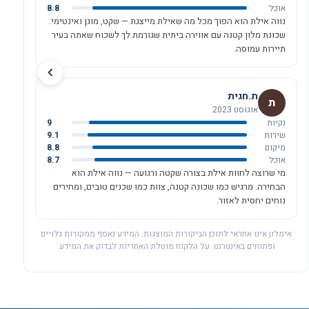
אוכל
8.8
נווה אילת הוא הפוך מכל מה שאילת מייצגת — שקט, מוגן ואינטימי.
שכונת מלון קטנה עם אווירה ביתית שגורמת לך לשכוח שאתה בעיר
תיירות עמוסה.
ת.חגית
ת
אוגוסט 2023
נקיות
9
שירות
9.1
מיקום
8.8
אוכל
8.7
מי שרוצה לחוות אילת בצורה שקטה ורגועה — נווה אילת הוא
הבחירה. מרגיש כמו שכונה קטנה, צוות כמו שכנים טובים, ומחירים
נוחים יחסית לאזור.
אימלון אינו אחראי לתוכן הביקורות המוצגות. המידע נאסף ממקורות גלויים
ופתוחים באינטרנט. על הלקוח מוטלת האחריות לבדוק את המידע.