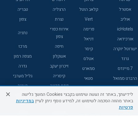
אסטרל
קלאב הוטל
הרצליה
טבריה
אוליב
Vert
נצרת
צפון
icHotels
פרימה
אירוח כפרי
נתניה
צפון
אורכידאה
דניאל
חיפה
מרכז
ישרוטל יוקרה
קיסר
אשקלון
מצפה רמון
גרנד
אטלס
זיכרון יעקב
גדרה
7 מיינדס
סמארט
קיסריה
גליל מערבי
הרברט סמואל
סטאי
פתח תקווה
רעננה
ג'יקוב
אברהם
לידיעתך, באתר זה נעשה שימוש בקבצי Cookies המשך גלישה
אירוח כפרי
מלונות ללא
בת-ים
באתר מהווה הסכמה לשימוש זה, למידע נוסף ניתן לעיין
במדיניות
מטיילים
דרום
רשת
פרטיות
באר שבע
אשדוד
C HOTEL
קראון פלאזה
רמת גן
נהריה
אפריקה ישראל
רוקסון
מעלות
אדם
Adar
עכו