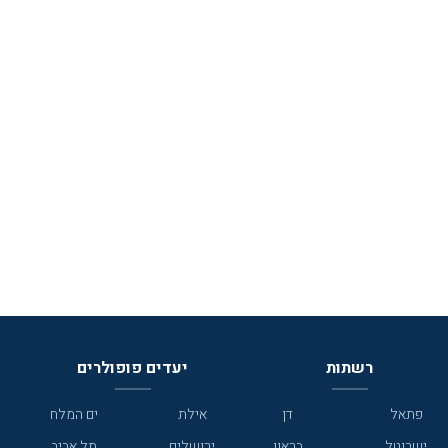
רשתות
יעדים פופולרים
פתאל
דן
אילת
ים המלח
ישרוטל
בראון
ירושלים
תל אביב