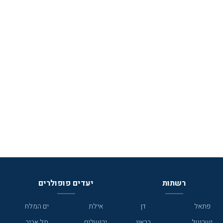
רשתות
יעדים פופולרים
פתאל
דן
אילת
ים המלח
ישרוטל
בראון
ירושלים
תל אביב