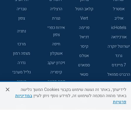
אסטרל
קלאב הוטל
הרצליה
טבריה
אוליב
Vert
נצרת
צפון
icHotels
פרימה
אירוח כפרי
נתניה
צפון
אורכידאה
דניאל
חיפה
מרכז
ישרוטל יוקרה
קיסר
אשקלון
מצפה רמון
גרנד
אטלס
זיכרון יעקב
גדרה
7 מיינדס
סמארט
קיסריה
גליל מערבי
הרברט סמואל
סטאי
פתח תקווה
רעננה
ג'יקוב
אברהם
לידיעתך, באתר זה נעשה שימוש בקבצי Cookies המשך גלישה
אירוח כפרי
מלונות ללא
בת-ים
באתר מהווה הסכמה לשימוש זה, למידע נוסף ניתן לעיין
במדיניות
מטיילים
דרום
רשת
פרטיות
באר שבע
אשדוד
C HOTEL
קראון פלאזה
רמת גן
נהריה
אפריקה ישראל
רוקסון
מעלות
אדם
Adar
עכו