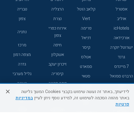
אסטרל
קלאב הוטל
הרצליה
טבריה
אוליב
Vert
נצרת
צפון
icHotels
פרימה
אירוח כפרי
נתניה
צפון
אורכידאה
דניאל
חיפה
מרכז
ישרוטל יוקרה
קיסר
אשקלון
מצפה רמון
גרנד
אטלס
זיכרון יעקב
גדרה
7 מיינדס
סמארט
קיסריה
גליל מערבי
הרברט סמואל
סטאי
פתח תקווה
רעננה
ג'יקוב
אברהם
לידיעתך, באתר זה נעשה שימוש בקבצי Cookies המשך גלישה
אירוח כפרי
מלונות ללא
בת-ים
באתר מהווה הסכמה לשימוש זה, למידע נוסף ניתן לעיין
במדיניות
מטיילים
דרום
רשת
פרטיות
באר שבע
אשדוד
C HOTEL
קראון פלאזה
רמת גן
נהריה
אפריקה ישראל
רוקסון
מעלות
אדם
Adar
עכו