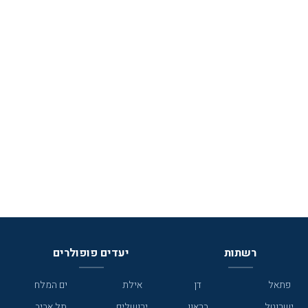
רשתות
יעדים פופולרים
פתאל
דן
אילת
ים המלח
ישרוטל
בראון
ירושלים
תל אביב