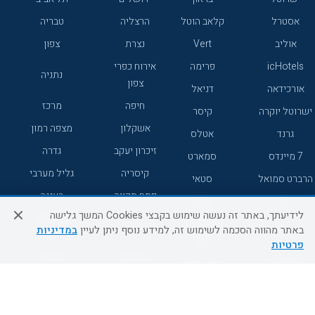
אסטרל
קלאב הוטל
הרצליה
טבריה
אוליב
Vert
נצרת
צפון
icHotels
פרימה
אירוח כפרי
נתניה
צפון
אורכידאה
דניאל
חיפה
מרכז
ישרוטל יוקרה
קיסר
אשקלון
מצפה רמון
גרנד
אטלס
זיכרון יעקב
גדרה
7 מיינדס
סמארט
קיסריה
גליל מערבי
הרברט סמואל
סטאי
פתח תקווה
רעננה
ג'יקוב
אברהם
לידיעתך, באתר זה נעשה שימוש בקבצי Cookies המשך גלישה
אירוח כפרי
מלונות ללא
בת-ים
באתר מהווה הסכמה לשימוש זה, למידע נוסף ניתן לעיין
במדיניות
מטיילים
דרום
רשת
פרטיות
באר שבע
אשדוד
C HOTEL
קראון פלאזה
רמת גן
נהריה
אפריקה ישראל
רוקסון
מעלות
אדם
Adar
עכו