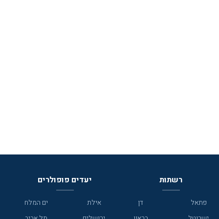
רשתות
יעדים פופולרים
פתאל
דן
אילת
ים המלח
ישרוטל
בראון
ירושלים
תל אביב