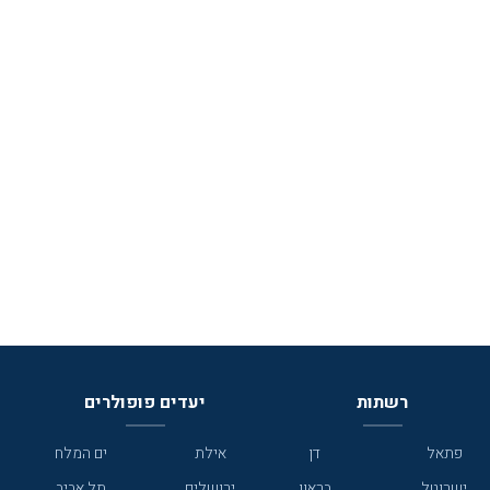
רשתות
יעדים פופולרים
פתאל
דן
אילת
ים המלח
ישרוטל
בראון
ירושלים
תל אביב