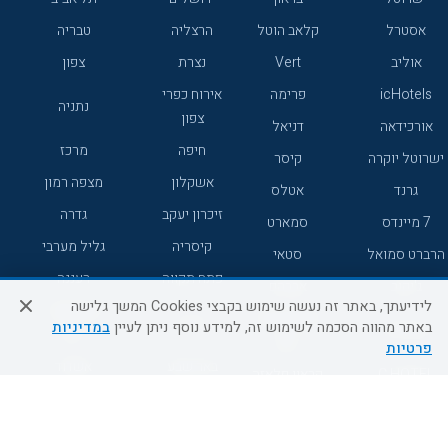
אסטרל
קלאב הוטל
הרצליה
טבריה
אוליב
Vert
נצרת
צפון
icHotels
פרימה
אירוח כפרי
נתניה
צפון
אורכידאה
דניאל
חיפה
מרכז
ישרוטל יוקרה
קיסר
אשקלון
מצפה רמון
גרנד
אטלס
זיכרון יעקב
גדרה
7 מיינדס
סמארט
קיסריה
גליל מערבי
הרברט סמואל
סטאי
פתח תקווה
רעננה
ג'יקוב
אברהם
לידיעתך, באתר זה נעשה שימוש בקבצי Cookies המשך גלישה
אירוח כפרי
מלונות ללא
בת-ים
באתר מהווה הסכמה לשימוש זה, למידע נוסף ניתן לעיין
במדיניות
מטיילים
דרום
רשת
פרטיות
באר שבע
אשדוד
C HOTEL
קראון פלאזה
רמת גן
נהריה
אפריקה ישראל
רוקסון
מעלות
אדם
Adar
עכו