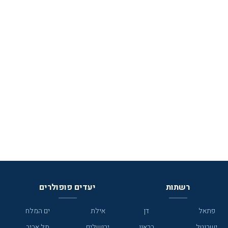
רשתות
יעדים פופולרים
פתאל
דן
אילת
ים המלח
ישרוטל
בראון
ירושלים
תל אביב