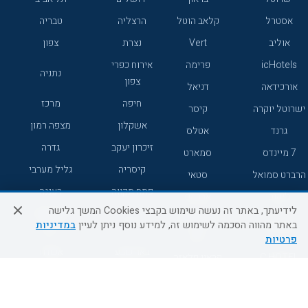
אסטרל
קלאב הוטל
הרצליה
טבריה
אוליב
Vert
נצרת
צפון
icHotels
פרימה
אירוח כפרי
נתניה
צפון
אורכידאה
דניאל
חיפה
מרכז
ישרוטל יוקרה
קיסר
אשקלון
מצפה רמון
גרנד
אטלס
זיכרון יעקב
גדרה
7 מיינדס
סמארט
קיסריה
גליל מערבי
הרברט סמואל
סטאי
פתח תקווה
רעננה
ג'יקוב
אברהם
לידיעתך, באתר זה נעשה שימוש בקבצי Cookies המשך גלישה
אירוח כפרי
מלונות ללא
בת-ים
באתר מהווה הסכמה לשימוש זה, למידע נוסף ניתן לעיין
במדיניות
מטיילים
דרום
רשת
פרטיות
באר שבע
אשדוד
C HOTEL
קראון פלאזה
רמת גן
נהריה
אפריקה ישראל
רוקסון
מעלות
אדם
Adar
עכו